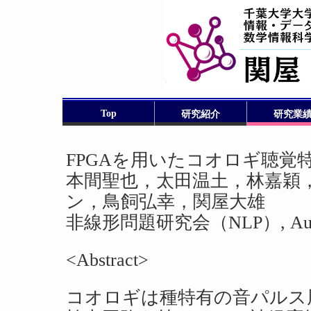
Top
研究紹介
研究業
FPGAを用いたコオロギ聴覚
本間聖也，太田温土，林嘉穎
ン，鳥飼弘幸，関屋大雄
非線形問題研究会（NLP）, Aug., 
<Abstract>
コオロギは種特有の音パルス