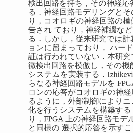
検出回路を持ち，その神経応
る．神経回路モデリングとそ
り，コオロギの神経回路の模
告され ており，神経補綴な
る．しかし，従来研究では計
ョンに留まっており， ハー
証は行われていない．本研究
徴検出回路を模倣し，その機能を
システムを実装する．Izhike
らなる神経回路モデルを FPG
ロンの応答がコオロギの神経
るように，外部制御によりニ
化を行うシステムを構築する
り，FPGA 上の神経回路モ
と同様の 選択的応答を示す