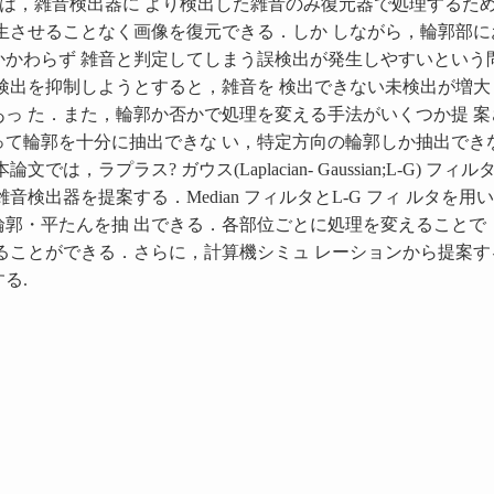
ルタでは，雑音検出器に より検出した雑音のみ復元器で処理するた
生させることなく画像を復元できる．しか しながら，輪郭部に
かかわらず 雑音と判定してしまう誤検出が発生しやすいという
検出を抑制しようとすると，雑音を 検出できない未検出が増大
っ た．また，輪郭か否かで処理を変える手法がいくつか提 案
って輪郭を十分に抽出できな い，特定方向の輪郭しか抽出でき
は，ラプラス? ガウス(Laplacian- Gaussian;L-G) フィルタ[
音検出器を提案する．Median フィルタとL-G フィ ルタを用
輪郭・平たんを抽 出できる．各部位ごとに処理を変えることで
ることができる．さらに，計算機シミュ レーションから提案す
る.