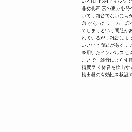
いる[1]. PSMフィ
非劣化画 素の歪みを発
いて，雑音でないにも
題 があった．一方，誤
てしまうという問題があ
れているが，雑音によ
いという問題がある． 本論文で
を用いたインパルス性 雑
ことで，雑音によらず
精度良 く雑音を検出す
検出器の有効性を検証す