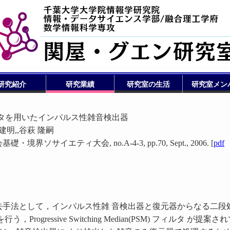
研究紹介
研究業績
研究室の生活
研究室メン
ルタを用いたインパルス性雑音検出器
 建明,,谷萩 隆嗣
界ソサイエティ大会, no.A-4-3, pp.70, Sept., 2006. [
pdf
去手法として，インパルス性雑 音検出器と復元器からなる二段
rogressive Switching Median(PSM) フィルタ が提案さ