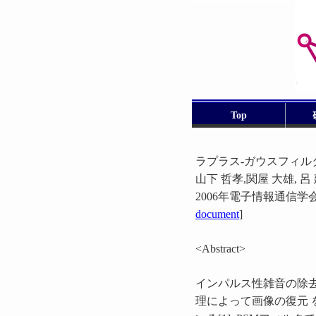
Top
ラプラス-ガウスフィ
山下 哲孝,関屋 大雄, 呂
2006年電子情報通信学会基礎・境
document
]
<Abstract>
インパルス性雑音の除
理によって画像の復元 を行う，P