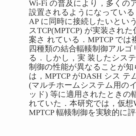
Wi-Fi の普及により，多くの
設置されるようになっている
AP に同時に接続したいとい
スTCP(MPTCP) が実装された
案さ れている．MPTCP で
四種類の結合輻輳制御アルゴ
る．しかし，実 装したシス
制御の性能が異なることが知
は，MPTCP がDASH シス テ
(マルチホームシステム用の
ッド) 等に適用されたときの
れていた．本研究では，仮想Wi
MPTCP 輻輳制御を実験的に