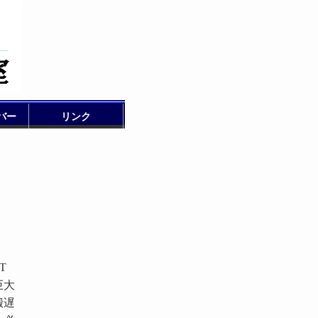
バー
リンク
T
巨大
搬遅