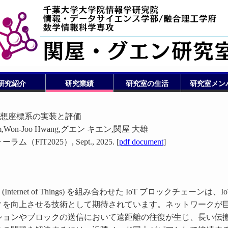
研究紹介
研究業績
研究室の生活
研究室メン
ン仮想座標系の実装と評価
im,Won-Joo Hwang,グエン キエン,関屋 大雄
FIT2025）, Sept., 2025. [
pdf document
]
nternet of Things) を組み合わせた IoT ブロックチェーンは、Io
ィを向上させる技術として期待されています。ネットワークが
ションやブロックの送信において遠距離の往復が生じ、長い伝