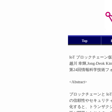
Top
IoT ブロックチェー
越川 幸輝,Jong-Deok K
第24回情報科学技術フォーラム（
<Abstract>
ブロックチェーンと IoT (I
の信頼性やセキュリテ
化すると、トランザク