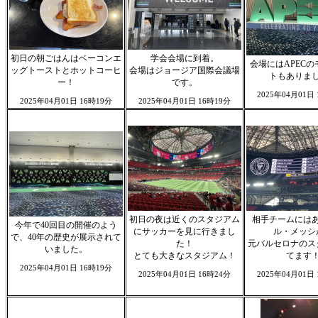
初日の朝ごはんはベーコンエ
学会会場に到着。
会場にはAPEC
ッグトーストとホットコーヒ
会場はジョージア国際会議場
トもありま
ー！
です。
2025年04月01日
2025年04月01日 16時19分
2025年04月01日 16時19分
初日の夜は近くのスタジアム
相手チームには
今年で40回目の開催のよう
にサッカーを見に行きまし
ル・メッシ
で、40年の歴史が展示されて
た！
元バルセロナのス
いました。
とても大きなスタジアム！
てます
2025年04月01日 16時19分
2025年04月01日 16時24分
2025年04月01日