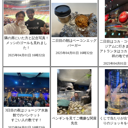
隣の席にいた方と記念写真！
二日目の朝はベーコンエッグ
二日目はコカ・コ
メッシのゴールも見れまし
バーガー
ジアムに行き
た！
アトランタはコカ
2025年04月01日 16時32分
2025年04月01日 16時32分
祥の地で
2025年04月01日
3日目の夜はジョージア水族
館でのバンケット
ペンギンを見てご機嫌な関屋
くじで当たりが出
すごい人の数です！
先生
りのジョッキを
2025年04月01日 16時33分