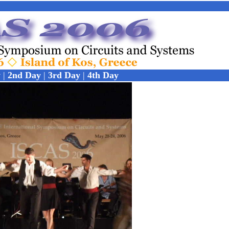
y
|
2nd Day
|
3rd Day
|
4th Day