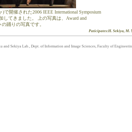
れた2006 IEEE International Symposium
SCAS)に参加してきました。 上の写真は、Award and
のギリシャの踊りの写真です。
Paticipates:H. Sekiya, M. Ya
and Sekiya Lab., Dept. of Information and Image Sciences, Faculty of Engineering,