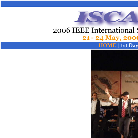
HOME
|
1st Da