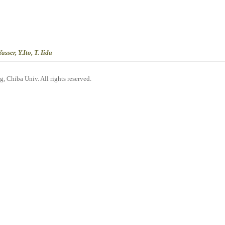
sser, Y.Ito, T. Iida
 Chiba Univ. All rights reserved.