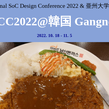
tional SoC Design Conference 2022 & 
CC2022@韓国 Gangn
2022. 10. 18 - 11. 5