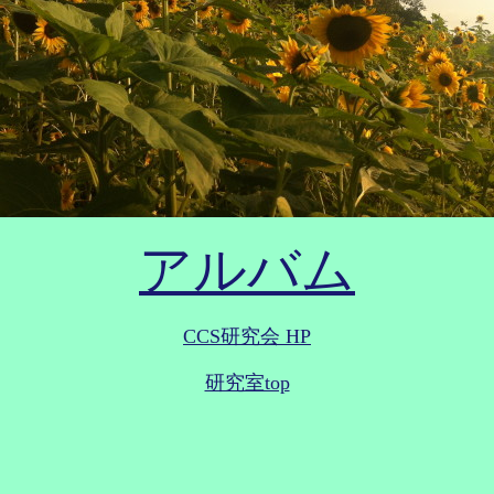
アルバム
CCS研究会 HP
研究室top