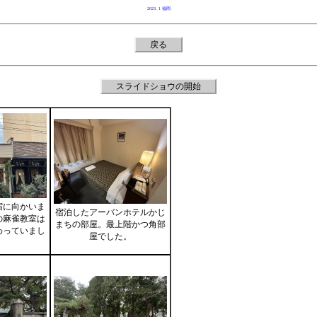
2023. 1 福岡
戻る
スライドショウの開始
宿に向かいま
宿泊したアーバンホテルかじ
の麻雀教室は
まちの部屋。最上階かつ角部
わっていまし
屋でした。