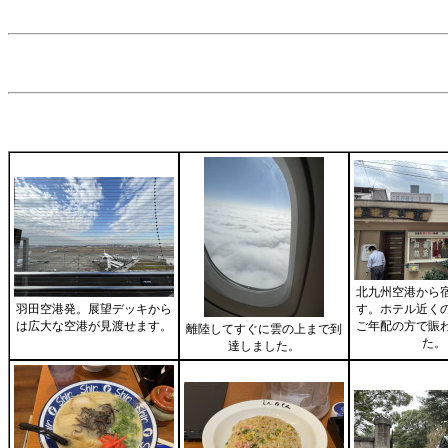
北九州空港から
羽田空港発。展望デッキから
す。ホテル近く
は広大な空港が見渡せます。
ご年配の方で賑
離陸してすぐに雲の上まで到
た。
達しました。