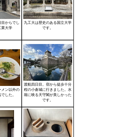
日目からでし
九工大は歴史のある国立大学
工業大学
です。
渡航四日目。宿から徒歩十分
ーメン以外の
程の小倉城に行きました。水
高でした。
堀に映る天守閣が美しかった
です。