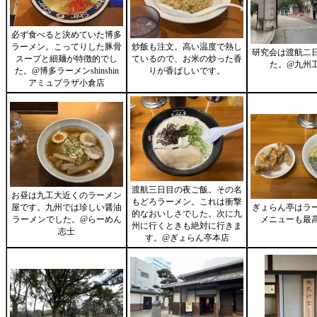
必ず食べると決めていた博多
ラーメン。こってりした豚骨
炒飯も注文。高い温度で熱し
研究会は渡航二
スープと細麺が特徴的でし
ているので、お米の炒った香
た。@九州
た。@博多ラーメンshinshin
りが香ばしいです。
アミュプラザ小倉店
渡航三日目の夜ご飯。その名
お昼は九工大近くのラーメン
もどろラーメン。これは衝撃
屋です。九州では珍しい醤油
ぎょらん亭はラ
的なおいしさでした。次に九
ラーメンでした。@らーめん
メニューも最
州に行くときも絶対に行きま
志士
す。@ぎょらん亭本店