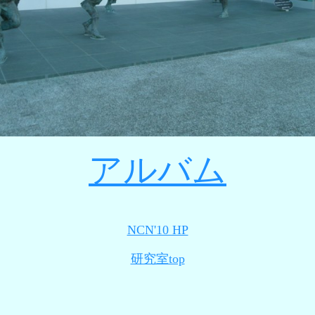
アルバム
NCN'10 HP
研究室top