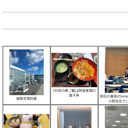
1日目の夜ご飯は阿波尾鶏の
親子丼
初日の最初のSect
徳島空港到着
小西先生で