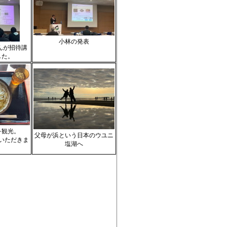
小林の発表
んが招待講
した。
を観光。
父母が浜という日本のウユニ
いただきま
塩湖へ