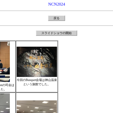
NCN2024
戻る
スライドショウの開始
今回のBunquet会場は神山温泉
という旅館でした。
ionの司会は
した。