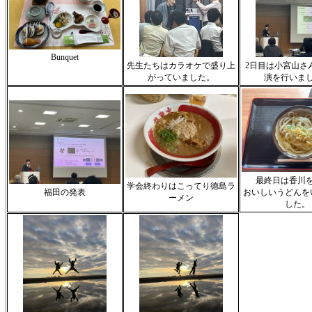
Bunquet
先生たちはカラオケで盛り上
2日目は小宮山さ
がっていました。
演を行いま
最終日は香川
学会終わりはこってり徳島ラ
福田の発表
おいしいうどんを
ーメン
した。