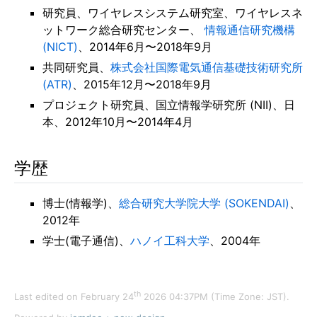
業
研究員、ワイヤレスシステム研究室、ワイヤレスネ
績
ットワーク総合研究センター、
情報通信研究機構
(NICT)
、2014年6月〜2018年9月
活
共同研究員、
株式会社国際電気通信基礎技術研究所
動
(ATR)
、2015年12月〜2018年9月
経
プロジェクト研究員、国立情報学研究所 (NII)、日
歴
本、2012年10月〜2014年4月
リ
学歴
ン
ク
博士(情報学)、
総合研究大学院大学 (SOKENDAI)
、
2012年
学士(電子通信)、
ハノイ工科大学
、2004年
th
Last edited on February 24
2026 04:37PM (Time Zone: JST).