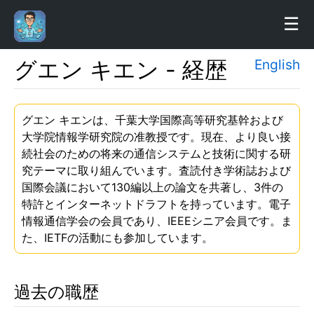
☰
グエン キエン - 経歴
English
ホ
ー
ム
グエン キエンは、千葉大学国際高等研究基幹および
大学院情報学研究院の准教授です。現在、より良い接
プ
続社会のための将来の通信システムと技術に関する研
ロ
究テーマに取り組んでいます。査読付き学術誌および
フ
国際会議において130編以上の論文を共著し、3件の
特許とインターネットドラフトを持っています。電子
ィ
情報通信学会の会員であり、IEEEシニア会員です。ま
ー
た、IETFの活動にも参加しています。
ル
研
過去の職歴
究