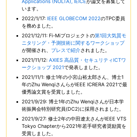
Applications (NOLTA), IEICE
が論文を募集して
います。
2022/1/17:
IEEE GLOBECOM 2022
のTPC委員
を務めました。
2021/12/11: Fi-Miプロジェクトの
第1回大気質モ
ニタリング・予測技術に関するワークショップ
が開催され、
プレスで紹介
されました。
2021/11/12:
AXIES 高品質・セキュリティICTワ
ークショップ 2021
で発表しました。
2021/11/1: 修士1年の小宮山裕太郎さん、博士1
年のZhu WenqiさんらがIEEE ICRERA 2021で最
優秀論文賞を受賞しました。
2021/9/29: 博士1年のZhu Wenqiさんが日本学
術振興会特別研究員(DC2)に採用されました。
2021/9/27: 修士2年の中田遼太さんがIEEE VTS
Tokyo Chapterから2021年若手研究者奨励賞を
受賞しました。