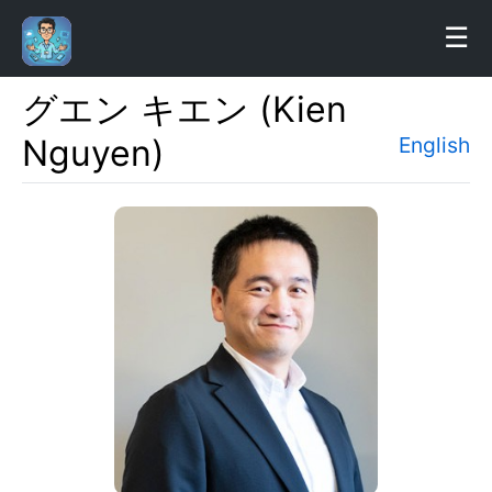
☰
グエン キエン (Kien
ホ
Nguyen)
English
ー
ム
プ
ロ
フ
ィ
ー
ル
研
究