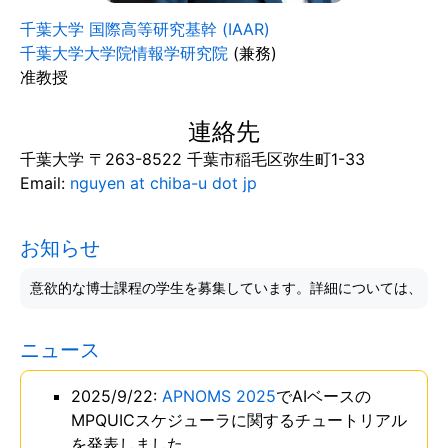
業
千葉大学 国際高等研究基幹 (IAAR)
績
千葉大学大学院情報学研究院
(兼務)
活
准教授
動
連絡先
経
千葉大学 〒263-8522 千葉市稲毛区弥生町1-33
歴
Email:
nguyen at chiba-u dot jp
リ
ン
お知らせ
ク
ニュース
2025/9/22:
APNOMS 2025
でAIベースの
MPQUICスケジューラに関するチュートリアル
を発表しました。.