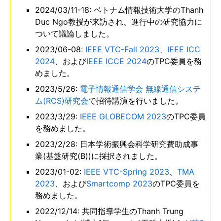
2024/03/11-18: ベトナム情報技術大学のThanh
Duc Ngo教授が来訪され、進行中の研究協力に
ついて議論しました。
2023/06-08:
IEEE VTC-Fall 2023
、
IEEE ICC
2024
、および
IEEE ICCE 2024
のTPC委員を務
めました。
2023/5/26:
電子情報通信学会 無線通信システ
ム(RCS)研究会
で招待講演を行いました。
2023/3/29:
IEEE GLOBECOM 2023
のTPC委員
を務めました。
2023/2/28: 日本学術振興会科学研究費助成事
業(基盤研究(B))に採択されました。
2023/01-02:
IEEE VTC-Spring 2023
、
TMA
2023
、および
Smartcomp 2023
のTPC委員を
務めました。
2022/12/14: 共同指導学生のThanh Trung