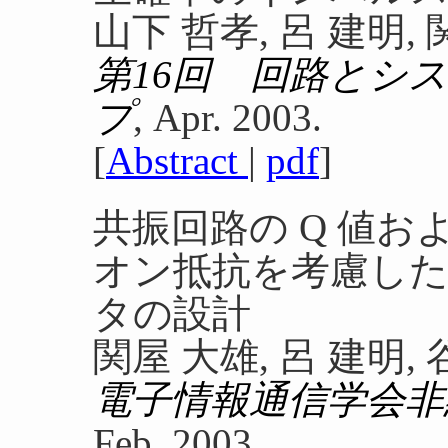
山下 哲孝, 呂 建明,
第16回 回路とシ
プ
, Apr. 2003.
[
Abstract
|
pdf
]
共振回路の Q 値
オン抵抗を考慮した DE
タの設計
関屋 大雄, 呂 建明,
電子情報通信学会非
Feb. 2003.