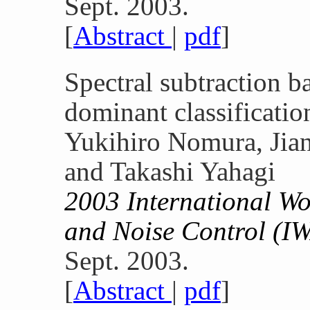
Sept. 2003.
[
Abstract
|
pdf
]
Spectral subtraction b
dominant classificatio
Yukihiro Nomura, Jia
and Takashi Yahagi
2003 International W
and Noise Control (
Sept. 2003.
[
Abstract
|
pdf
]