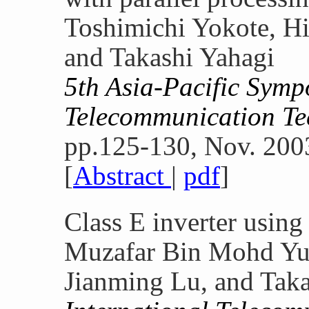
Toshimichi Yokote, Hi
and Takashi Yahagi
5th Asia-Pacific Sym
Telecommunication T
pp.125-130, Nov. 200
[
Abstract
|
pdf
]
Class E inverter usin
Muzafar Bin Mohd Yus
Jianming Lu, and Taka