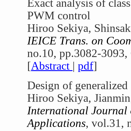
Exact analysis of cla
PWM control
Hiroo Sekiya, Shinsak
IEICE Trans. on Coom
no.10, pp.3082-3093, 
[
Abstract
|
pdf
]
Design of generalized 
Hiroo Sekiya, Jianmin
International Journal
Applications
, vol.31,