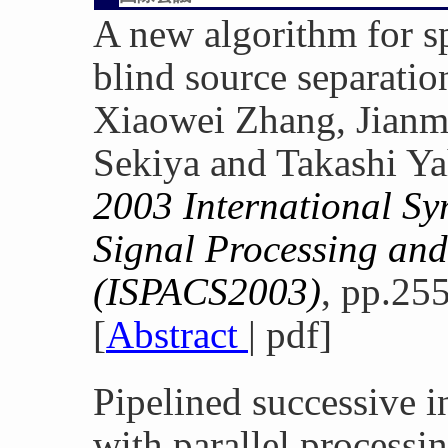
A new algorithm for s
blind source separatio
Xiaowei Zhang, Jianm
Sekiya and Takashi Ya
2003 International Sy
Signal Processing an
(ISPACS2003)
, pp.25
[
Abstract
| pdf]
Pipelined successive i
with parallel proces