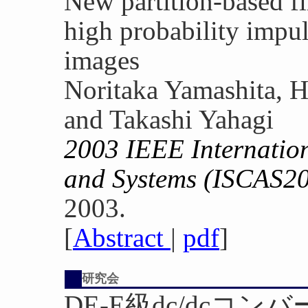
New partition-based fi
high probability impul
images
Noritaka Yamashita, H
and Takashi Yahagi
2003 IEEE Internatio
and Systems (ISCAS2
2003.
[
Abstract
|
pdf
]
研究会
DE-E級dc/dcコ