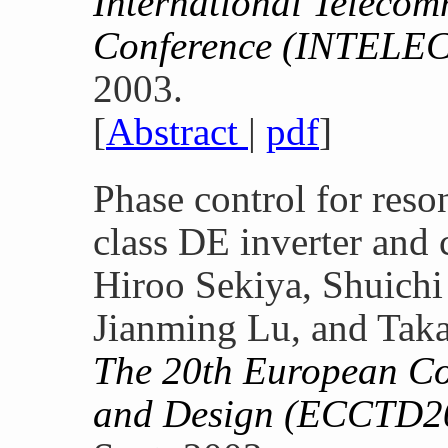
International Teleco
Conference (INTELE
2003.
[
Abstract
|
pdf
]
Phase control for reso
class DE inverter and c
Hiroo Sekiya, Shuich
Jianming Lu, and Taka
The 20th European Co
and Design (ECCTD2