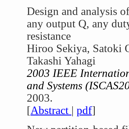
Design and analysis of
any output Q, any duty
resistance
Hiroo Sekiya, Satoki 
Takashi Yahagi
2003 IEEE Internatio
and Systems (ISCAS2
2003.
[
Abstract
|
pdf
]