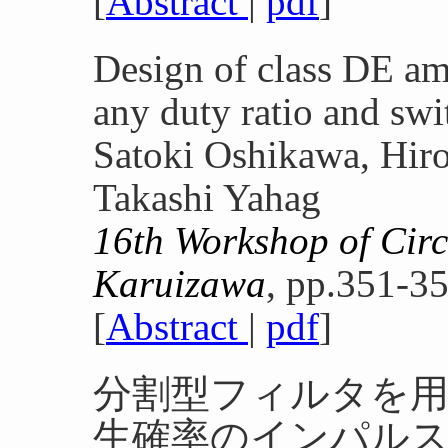
[
Abstract
|
pdf
]
Design of class DE am
any duty ratio and swi
Satoki Oshikawa, Hiro
Takashi Yahag
16th Workshop of Circ
Karuizawa
, pp.351-35
[
Abstract
|
pdf
]
分割型フィルタを
生確率のインパルス