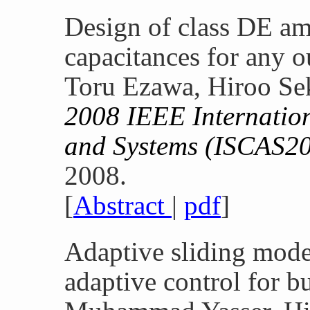
Design of class DE amp
capacitances for any 
Toru Ezawa, Hiroo Sek
2008 IEEE Internatio
and Systems (ISCAS2
2008.
[
Abstract
|
pdf
]
Adaptive sliding mode
adaptive control for b