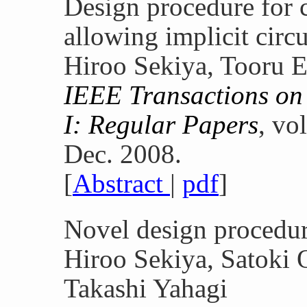
Design procedure for c
allowing implicit circ
Hiroo Sekiya, Tooru E
IEEE Transactions on 
I: Regular Papers
, vo
Dec. 2008.
[
Abstract
|
pdf
]
Novel design procedur
Hiroo Sekiya, Satoki 
Takashi Yahagi