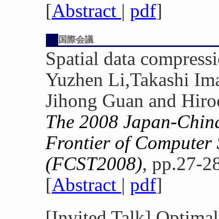
[
Abstract
|
pdf
]
国際会議
Spatial data compress
Yuzhen Li,Takashi Ima
Jihong Guan and Hiro
The 2008 Japan-China
Frontier of Computer
(FCST2008)
, pp.27-2
[
Abstract
|
pdf
]
[Invited Talk] Optimal