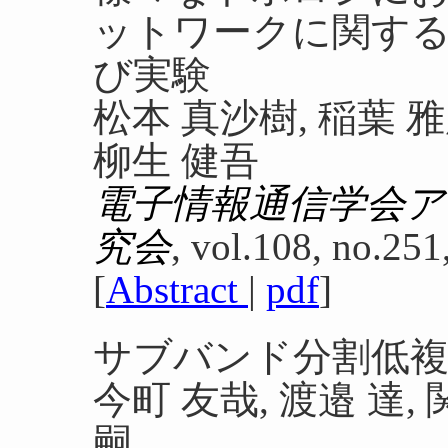
ットワークに関する
び実験
松本 真沙樹, 稲葉 雅
柳生 健吾
電子情報通信学会
究会
, vol.108, no.251
[
Abstract
|
pdf
]
サブバンド分割低複
今町 友哉, 渡邉 達, 
嗣