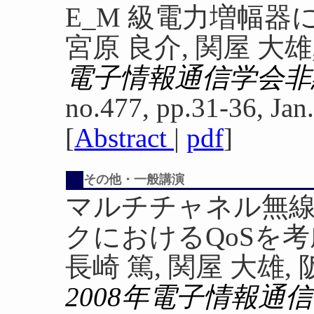
E_M 級電力増幅
宮原 良介, 関屋 大雄
電子情報通信学会非
no.477, pp.31-36, Jan
[
Abstract
|
pdf
]
その他・一般講演
マルチチャネル無
クにおけるQoSを
長崎 篤, 関屋 大雄,
2008年電子情報