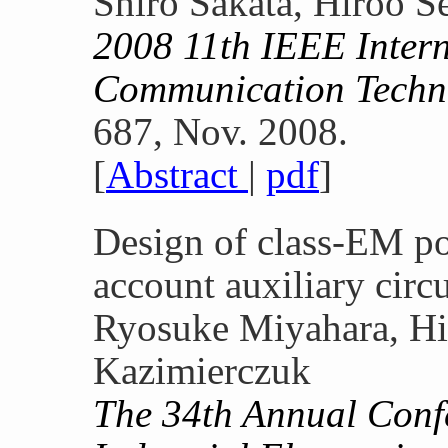
Shiro Sakata, Hiroo S
2008 11th IEEE Inter
Communication Techn
687, Nov. 2008.
[
Abstract
|
pdf
]
Design of class-EM po
account auxiliary circu
Ryosuke Miyahara, Hi
Kazimierczuk
The 34th Annual Conf