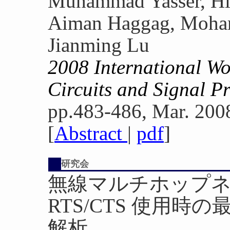
Muhammad Yasser, Hir
Aiman Haggag, Moha
Jianming Lu
2008 International W
Circuits and Signal 
pp.483-486, Mar. 200
[
Abstract
|
pdf
]
研究会
無線マルチホップ
RTS/CTS 使用
解析