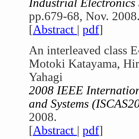
Industrial Electronic
pp.679-68, Nov. 2008
[
Abstract
|
pdf
]
An interleaved class E
Motoki Katayama, Hir
Yahagi
2008 IEEE Internatio
and Systems (ISCAS2
2008.
[
Abstract
|
pdf
]