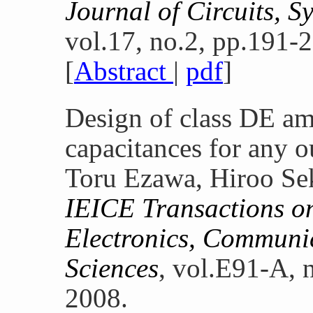
Journal of Circuits, 
vol.17, no.2, pp.191-
[
Abstract
|
pdf
]
Design of class DE amp
capacitances for any 
Toru Ezawa, Hiroo Sek
IEICE Transactions o
Electronics, Communi
Sciences
, vol.E91-A, 
2008.