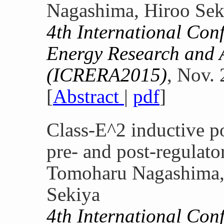
Nagashima, Hiroo Sek
4th International Con
Energy Research and 
(ICRERA2015)
, Nov. 
[
Abstract
|
pdf
]
Class-E^2 inductive p
pre- and post-regulato
Tomoharu Nagashima, 
Sekiya
4th International Con