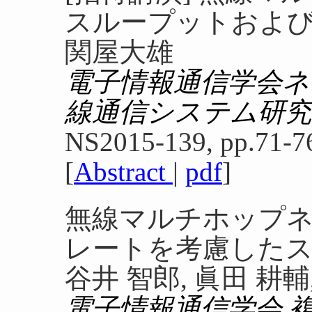
スループットおよ
関屋大雄
電子情報通信学会ネ
線通信システム研究
NS2015-139, pp.71-76
[
Abstract
|
pdf
]
無線マルチホップ
レートを考慮した
谷井 智郎, 眞田 耕輔
電子情報通信学会 