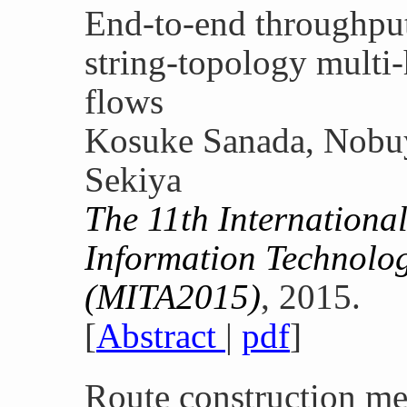
End-to-end throughput
string-topology multi
flows
Kosuke Sanada, Nobu
Sekiya
The 11th Internationa
Information Technolog
(MITA2015)
, 2015.
[
Abstract
|
pdf
]
Route construction 