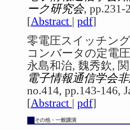
ーク研究会
, pp.231-
[
Abstract
|
pdf
]
零電圧スイッチングを
コンバータの定電圧
永島和治, 魏秀欽, 
電子情報通信学会非
no.414, pp.143-146, J
[
Abstract
|
pdf
]
その他・一般講演