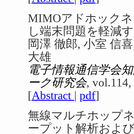
MIMOアドホック
し端末問題を軽減す
岡澤 徹郎, 小室 信喜,
大雄
電子情報通信学会知
ーク研究会
, vol.114,
[
Abstract
|
pdf
]
無線マルチホップ
ープット解析およ