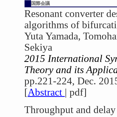
国際会議
Resonant converter de
algorithms of bifurcat
Yuta Yamada, Tomoha
Sekiya
2015 International S
Theory and its Appli
pp.221-224, Dec. 201
[
Abstract
| pdf]
Throughput and delay