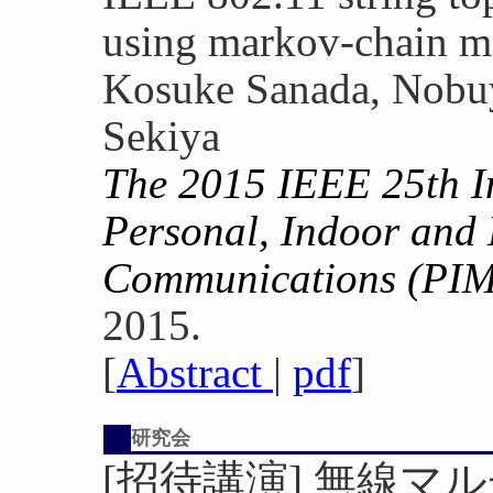
using markov-chain m
Kosuke Sanada, Nobu
Sekiya
The 2015 IEEE 25th I
Personal, Indoor and
Communications (PI
2015.
[
Abstract
|
pdf
]
研究会
[招待講演] 無線