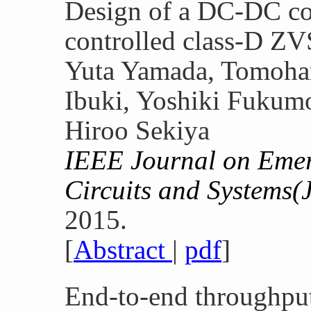
Design of a DC-DC co
controlled class-D ZVS
Yuta Yamada, Tomoha
Ibuki, Yoshiki Fukumo
Hiroo Sekiya
IEEE Journal on Emerg
Circuits and Systems
2015.
[
Abstract
|
pdf
]
End-to-end throughput