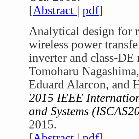
[
Abstract
|
pdf
]
Analytical design for 
wireless power transfe
inverter and class-DE r
Tomoharu Nagashima, 
Eduard Alarcon, and 
2015 IEEE Internatio
and Systems (ISCAS2
2015.
[
Abstract
|
pdf
]