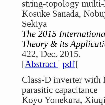
string-topology multi
Kosuke Sanada, Nobu
Sekiya
The 2015 Internation
Theory & its Applica
422, Dec. 2015.
[
Abstract
|
pdf
]
Class-D inverter wit
parasitic capacitance
Koyo Yonekura, Xiuq