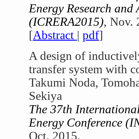
Energy Research and 
(ICRERA2015)
, Nov. 
[
Abstract
|
pdf
]
A design of inductive
transfer system with c
Takumi Noda, Tomoha
Sekiya
The 37th Internationa
Energy Conference (
Oct. 2015.