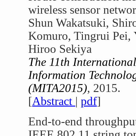
wireless sensor netwo
Shun Wakatsuki, Shir
Komuro, Tingrui Pei,
Hiroo Sekiya
The 11th Internationa
Information Technolog
(MITA2015)
, 2015.
[
Abstract
|
pdf
]
End-to-end throughput
IEEE 802.11 string t