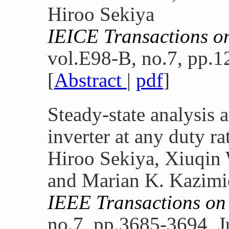
Hiroo Sekiya
IEICE Transactions 
vol.E98-B, no.7, pp.1
[
Abstract
|
pdf
]
Steady-state analysis 
inverter at any duty ra
Hiroo Sekiya, Xiuqin
and Marian K. Kazimi
IEEE Transactions on
no.7, pp.3685-3694, J