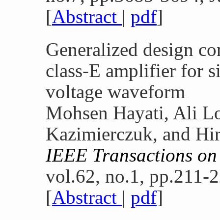
[
Abstract
|
pdf
]
Generalized design con
class-E amplifier for 
voltage waveform
Mohsen Hayati, Ali Lo
Kazimierczuk, and Hi
IEEE Transactions on 
vol.62, no.1, pp.211-2
[
Abstract
|
pdf
]