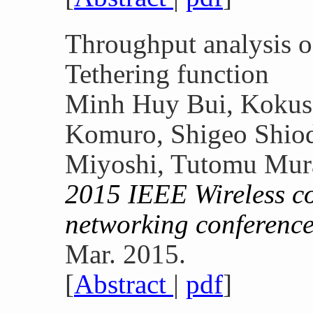
Throughput analysis o
Tethering function
Minh Huy Bui, Kokus
Komuro, Shigeo Shiod
Miyoshi, Tutomu Mura
2015 IEEE Wireless c
networking conferen
Mar. 2015.
[
Abstract
|
pdf
]