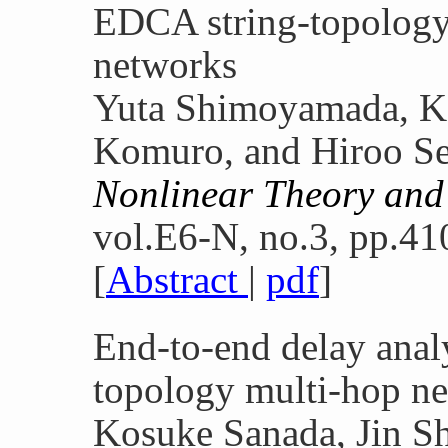
EDCA string-topology
networks
Yuta Shimoyamada, K
Komuro, and Hiroo S
Nonlinear Theory and 
vol.E6-N, no.3, pp.41
[
Abstract
|
pdf
]
End-to-end delay anal
topology multi-hop n
Kosuke Sanada, Jin S