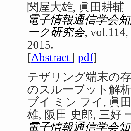
関屋大雄, 眞田耕輔
電子情報通信学会知
ーク研究会
, vol.114,
2015.
[
Abstract
|
pdf
]
テザリング端末の
のスループット解
ブイ ミン フイ, 眞田
雄, 阪田 史郎, 三好
電子情報通信学会知