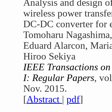
Analysis and design o
wireless power transf
DC-DC converter for 
Tomoharu Nagashima, 
Eduard Alarcon, Mari
Hiroo Sekiya
IEEE Transactions on 
I: Regular Papers
, vo
Nov. 2015.
[
Abstract
|
pdf
]