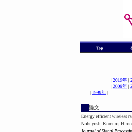
Top
|
2019年
|
|
2009年
|
|
1999年
論文
Energy efficient wireless 
Nobuyoshi Komuro, Hiroo 
Journal of Signal Processi