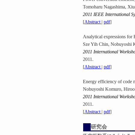
Tomoharu Nagashima, Xiuq
2011 IEEE International 
[
Abstract
|
pdf
]
Analytical expressions fo
Sze Yih Chin, Nobuyoshi K
2011 International Worksh
2011.
[
Abstract
|
pdf
]
Energy efficiency of code 
Nobuyoshi Komuro, Hiroo 
2011 International Worksh
2011.
[
Abstract
|
pdf
]
研究会