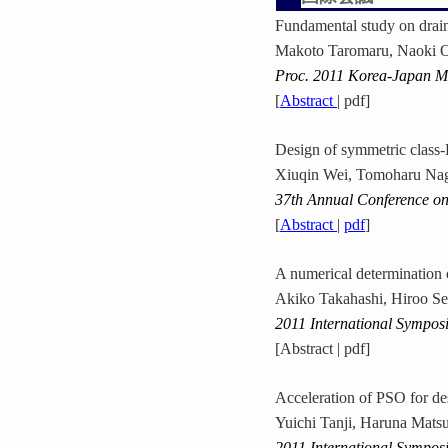
Fundamental study on drai
Makoto Taromaru, Naoki O
Proc. 2011 Korea-Japan 
[
Abstract
| pdf]
Design of symmetric class
Xiuqin Wei, Tomoharu Nag
37th Annual Conference on
[
Abstract
|
pdf
]
A numerical determination o
Akiko Takahashi, Hiroo Se
2011 International Sympos
[Abstract | pdf]
Acceleration of PSO for des
Yuichi Tanji, Haruna Matsu
2011 International Sympos