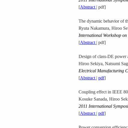
[
Abstract
| pdf]
The dynamic behavior of th
Ryuta Nakamura, Hiroo Se
International Workshop on
[
Abstract
| pdf]
Design of class-DE power a
Hiroo Sekiya, Natsumi Sa
Electrical Manufacturing
[
Abstract
|
pdf
]
Coupling effect in IEEE 8
Kosuke Sanada, Hiroo Sek
2011 International Sympos
[
Abstract
|
pdf
]
Power conversion efficienc