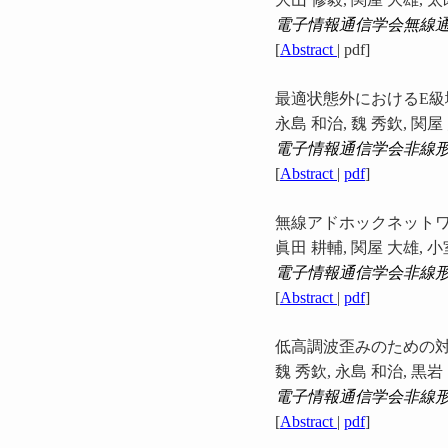
電子情報通信学会無線
[
Abstract
| pdf]
最適状態外におけるE
永島 和治, 魏 秀欽, 関屋
電子情報通信学会非線
[
Abstract
|
pdf
]
無線アドホックネット
眞田 耕輔, 関屋 大雄, 小
電子情報通信学会非線
[
Abstract
|
pdf
]
低高調波歪みのための対
魏 秀欽, 永島 和治, 黒岩
電子情報通信学会非線
[
Abstract
|
pdf
]