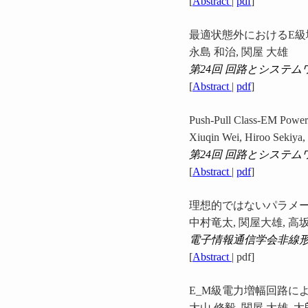
[
Abstract
|
pdf
]
最適状態外におけるE級
永島 和治, 関屋 大雄
第24回 回路とシステ
[
Abstract
|
pdf
]
Push-Pull Class-EM Power
Xiuqin Wei, Hiroo Sekiya
第24回 回路とシステ
[
Abstract
|
pdf
]
理想的ではないパラメー
中村竜太, 関屋大雄, 高
電子情報通信学会非線
[
Abstract
| pdf]
E_M級電力増幅回路に
大山 修毅, 関屋 大雄, 太