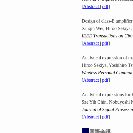
[
Abstract
|
pdf
]
Design of class-E amplifie
Xiuqin Wei, Hiroo Sekiya,
IEEE Transactions on Circu
[
Abstract
|
pdf
]
Analytical expression of 
Hiroo Sekiya, Yoshihiro T
Wireless Personal Commun
[
Abstract
|
pdf
]
Analytical expressions fo
Sze Yih Chin, Nobuyoshi K
Journal of Signal Prosessi
[
Abstract
|
pdf
]
国際会議