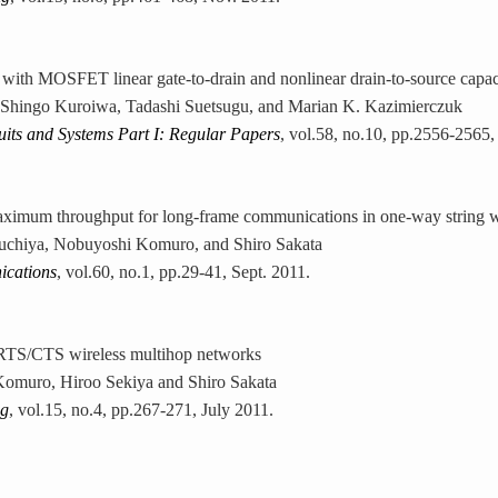
r with MOSFET linear gate-to-drain and nonlinear drain-to-source capac
 Shingo Kuroiwa, Tadashi Suetsugu, and Marian K. Kazimierczuk
its and Systems Part I: Regular Papers
, vol.58, no.10, pp.2556-2565,
maximum throughput for long-frame communications in one-way string w
suchiya, Nobuyoshi Komuro, and Shiro Sakata
ications
, vol.60, no.1, pp.29-41, Sept. 2011.
r RTS/CTS wireless multihop networks
omuro, Hiroo Sekiya and Shiro Sakata
ng
, vol.15, no.4, pp.267-271, July 2011.