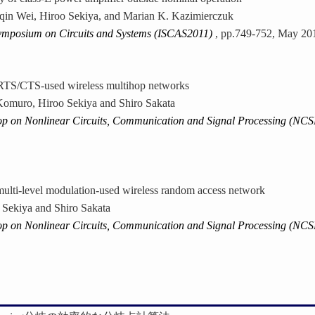
in Wei, Hiroo Sekiya, and Marian K. Kazimierczuk
Symposium on Circuits and Systems (ISCAS2011)
, pp.749-752, May 20
r RTS/CTS-used wireless multihop networks
omuro, Hiroo Sekiya and Shiro Sakata
op on Nonlinear Circuits, Communication and Signal Processing (NC
multi-level modulation-used wireless random access network
Sekiya and Shiro Sakata
op on Nonlinear Circuits, Communication and Signal Processing (NC