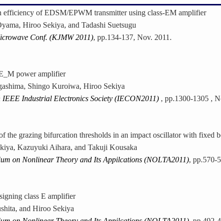
n efficiency of EDSM/EPWM transmitter using class-EM amplifier
yama, Hiroo Sekiya, and Tadashi Suetsugu
Microwave Conf. (KJMW 2011)
, pp.134-137, Nov. 2011.
-E_M power amplifier
ashima, Shingo Kuroiwa, Hiroo Sekiya
 IEEE Industrial Electronics Society (IECON2011)
, pp.1300-1305 , N
f the grazing bifurcation thresholds in an impact oscillator with fixed 
kiya, Kazuyuki Aihara, and Takuji Kousaka
ium on Nonlinear Theory and Its Appilcations (NOLTA2011)
, pp.570-5
igning class E amplifier
shita, and Hiroo Sekiya
ium on Nonlinear Theory and Its Appilcations (NOLTA2011)
, pp.492-4