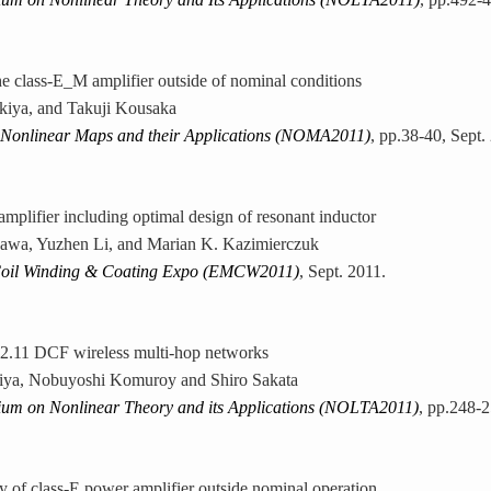
e class-E_M amplifier outside of nominal conditions
kiya, and Takuji Kousaka
 Nonlinear Maps and their Applications (NOMA2011)
, pp.38-40, Sept.
mplifier including optimal design of resonant inductor
gawa, Yuzhen Li, and Marian K. Kazimierczuk
 Coil Winding & Coating Expo (EMCW2011)
, Sept. 2011.
02.11 DCF wireless multi-hop networks
iya, Nobuyoshi Komuroy and Shiro Sakata
ium on Nonlinear Theory and its Applications (NOLTA2011)
, pp.248-2
y of class-E power amplifier outside nominal operation