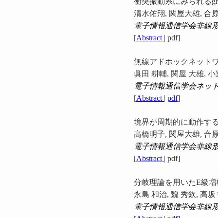
衝突振動系にみられるgr
清水佑翔, 関屋大雄, 合
電子情報通信学会非線
[
Abstract
| pdf]
無線アドホックネット
眞田 耕輔, 関屋 大雄, 小
電子情報通信学会ネッ
[
Abstract
|
pdf
]
境界が周期的に動作する衝
高橋明子, 関屋大雄, 合
電子情報通信学会非線
[
Abstract
| pdf]
分岐理論を用いたE級
永島 和治, 魏 秀欽, 高坂
電子情報通信学会非線