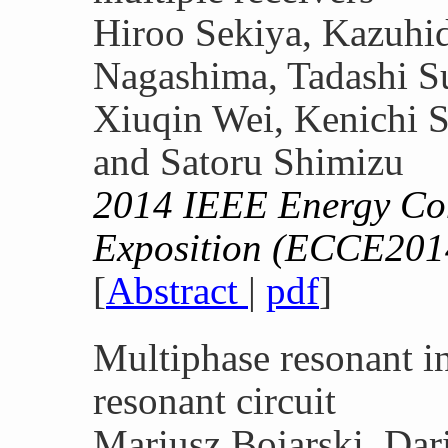
Hiroo Sekiya, Kazuhi
Nagashima, Tadashi S
Xiuqin Wei, Kenichi 
and Satoru Shimizu
2014 IEEE Energy Co
Exposition (ECCE201
[
Abstract
|
pdf
]
Multiphase resonant 
resonant circuit
Mariusz Bojarski, Dar