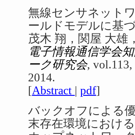
無線センサネット
ールドモデルに基
茂木 翔，関屋 大雄
電子情報通信学会知
ーク研究会
, vol.113,
2014.
[
Abstract
|
pdf
]
バックオフによる
末存在環境におけるIEE