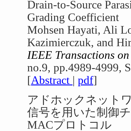
Drain-to-Source Paras
Grading Coefficient
Mohsen Hayati, Ali Lo
Kazimierczuk, and Hi
IEEE Transactions on
no.9, pp.4989-4999, S
[
Abstract
|
pdf
]
アドホックネットワーク
信号を用いた制御
MACプロトコル