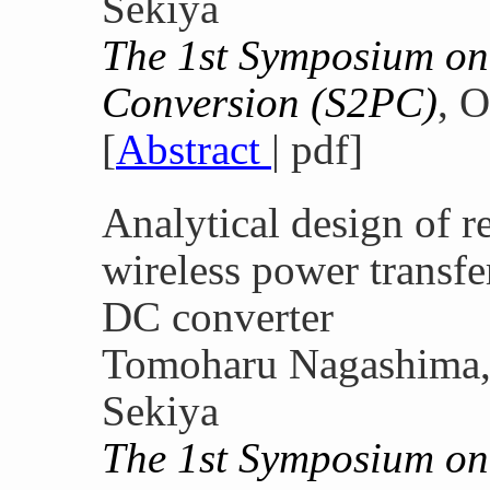
Sekiya
The 1st Symposium o
Conversion (S2PC)
, O
[
Abstract
| pdf]
Analytical design of r
wireless power transf
DC converter
Tomoharu Nagashima, 
Sekiya
The 1st Symposium o