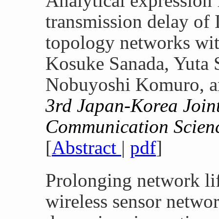
Analytical expression
transmission delay of
topology networks wi
Kosuke Sanada, Yuta 
Nobuyoshi Komuro, a
3rd Japan-Korea Join
Communication Scien
[
Abstract
|
pdf
]
Prolonging network 
wireless sensor netwo