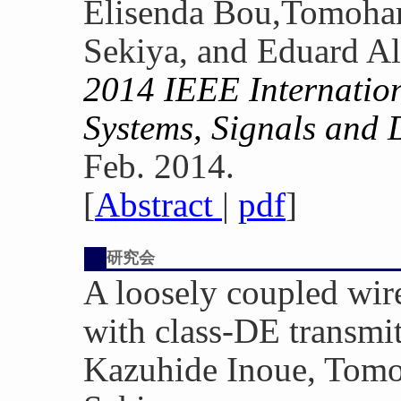
Elisenda Bou,Tomoha
Sekiya, and Eduard A
2014 IEEE Internatio
Systems, Signals and
Feb. 2014.
[
Abstract
|
pdf
]
研究会
A loosely coupled wir
with class-DE transmit
Kazuhide Inoue, Tomo