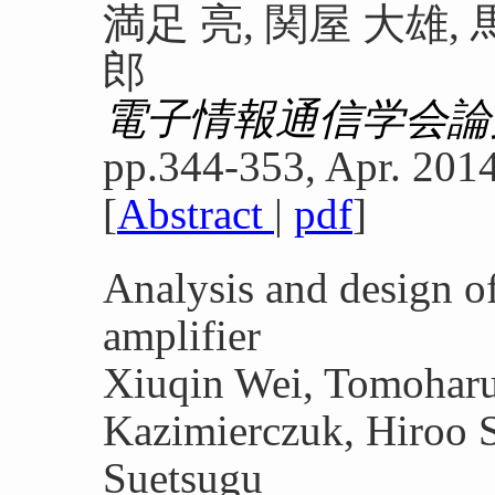
満足 亮, 関屋 大雄, 
郎
電子情報通信学会論
pp.344-353, Apr. 2014
[
Abstract
|
pdf
]
Analysis and design 
amplifier
Xiuqin Wei, Tomoharu
Kazimierczuk, Hiroo S
Suetsugu