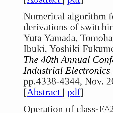
Numerical algorithm f
derivations of switchi
Yuta Yamada, Tomoha
Ibuki, Yoshiki Fukumo
The 40th Annual Conf
Industrial Electronic
pp.4338-4344, Nov. 2
[
Abstract
|
pdf
]
Operation of class-E^