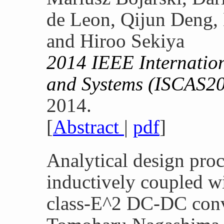
de Leon, Qijun Deng,
and Hiroo Sekiya
2014 IEEE Internatio
and Systems (ISCAS2
2014.
[
Abstract
|
pdf
]
Analytical design proc
inductively coupled wi
class-E^2 DC-DC conv