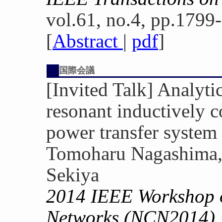
vol.61, no.4, pp.1799
[
Abstract
|
pdf
]
国際会議
[Invited Talk] Analyti
resonant inductively c
power transfer system
Tomoharu Nagashima, 
Sekiya
2014 IEEE Workshop o
Networks (NCN2014)