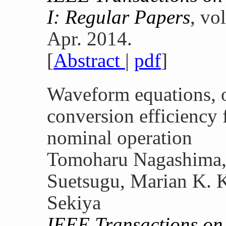
I: Regular Papers
, vo
Apr. 2014.
[
Abstract
|
pdf
]
Waveform equations, 
conversion efficiency 
nominal operation
Tomoharu Nagashima, 
Suetsugu, Marian K. 
Sekiya
IEEE Transactions on 