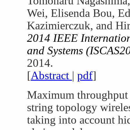
Tomoharu Nagashima,
Wei, Elisenda Bou, Ed
Kazimierczuk, and Hi
2014 IEEE Internatio
and Systems (ISCAS2
2014.
[
Abstract
|
pdf
]
Maximum throughput a
string topology wirel
taking into account h