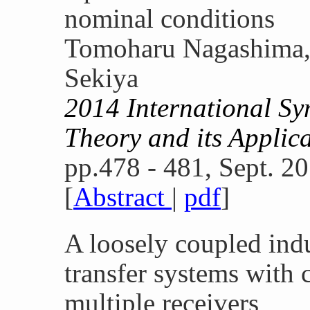
nominal conditions
Tomoharu Nagashima, 
Sekiya
2014 International S
Theory and its Appli
pp.478 - 481, Sept. 20
[
Abstract
|
pdf
]
A loosely coupled ind
transfer systems with 
multiple receivers