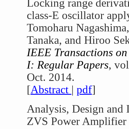
Locking range derivati
class-E oscillator app
Tomoharu Nagashima, 
Tanaka, and Hiroo Se
IEEE Transactions on 
I: Regular Papers
, vo
Oct. 2014.
[
Abstract
|
pdf
]
Analysis, Design and 
ZVS Power Amplifier