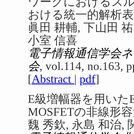
ワークにおけるスル
おける統一的解析表
眞田 耕輔, 下山田 祐
小室 信喜
電子情報通信学会
会
, vol.114, no.163, 
[
Abstract
|
pdf
]
E級増幅器を用いた
MOSFETの非線形
魏 秀欽, 永島 和治, 