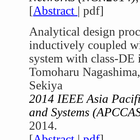
[
Abstract
| pdf]
Analytical design proc
inductively coupled wi
system with class-DE i
Tomoharu Nagashima, 
Sekiya
2014 IEEE Asia Pacifi
and Systems (APCCAS
2014.
[
Abstract
|
pdf
]