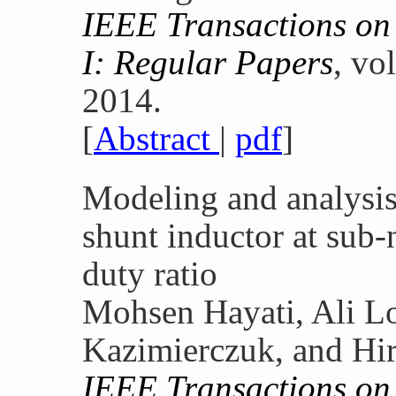
IEEE Transactions on 
I: Regular Papers
, vo
2014.
[
Abstract
|
pdf
]
Modeling and analysis 
shunt inductor at sub-
duty ratio
Mohsen Hayati, Ali Lo
Kazimierczuk, and Hi
IEEE Transactions on 