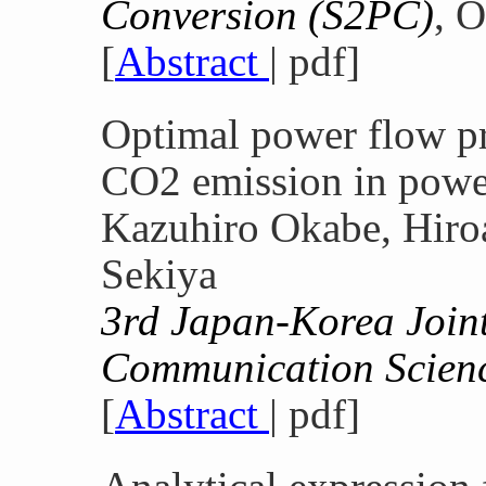
Conversion (S2PC)
, O
[
Abstract
| pdf]
Optimal power flow p
CO2 emission in powe
Kazuhiro Okabe, Hiro
Sekiya
3rd Japan-Korea Join
Communication Scien
[
Abstract
| pdf]