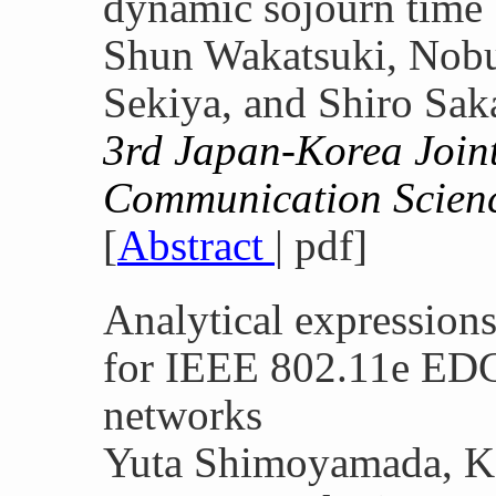
dynamic sojourn time
Shun Wakatsuki, Nob
Sekiya, and Shiro Sak
3rd Japan-Korea Join
Communication Scien
[
Abstract
| pdf]
Analytical expression
for IEEE 802.11e EDC
networks
Yuta Shimoyamada, K