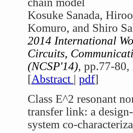
chain model
Kosuke Sanada, Hiroo
Komuro, and Shiro Sa
2014 International W
Circuits, Communicati
(NCSP'14)
, pp.77-80,
[
Abstract
|
pdf
]
Class E^2 resonant no
transfer link: a design-
system co-characteriz